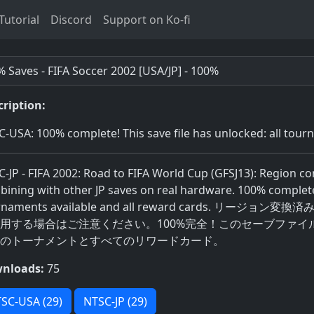
utorial
Discord
Support on Ko-fi
 Saves - FIFA Soccer 2002 [USA/JP] - 100%
cription:
-USA: 100% complete! This save file has unlocked: all tour
-JP - FIFA 2002: Road to FIFA World Cup (GFSJ13): Region c
ining with other JP saves on real hardware. 100% complete! 
rnaments available and all reward cards. リ
用する場合はご注意ください。100%完全！このセーブファ
のトーナメントとすべてのリワードカード。
nloads:
75
SC-USA (29)
NTSC-JP (29)