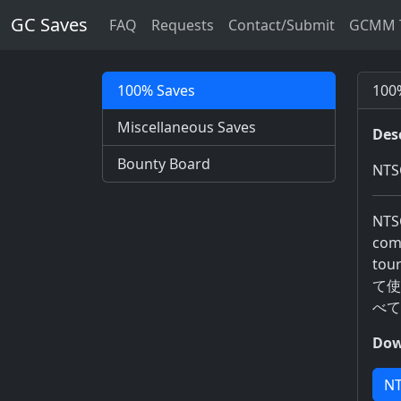
GC Saves
FAQ
Requests
Contact/Submit
GCMM T
100% Saves
100%
Miscellaneous Saves
Des
Bounty Board
NTSC
NTSC
comb
tou
て使
べて
Dow
NT