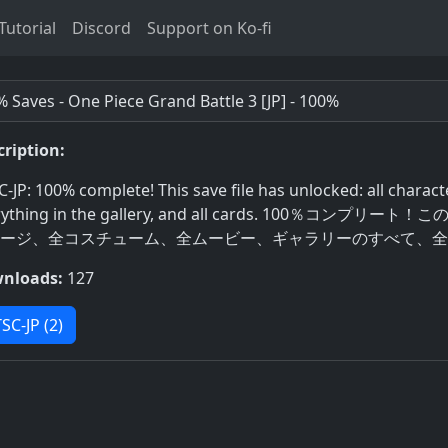
utorial
Discord
Support on Ko-fi
 Saves - One Piece Grand Battle 3 [JP] - 100%
cription:
-JP: 100% complete! This save file has unlocked: all character
rything in the gallery, and all cards. 100
ージ、全コスチューム、全ムービー、ギャラリーのすべて、全
nloads:
127
SC-JP (2)