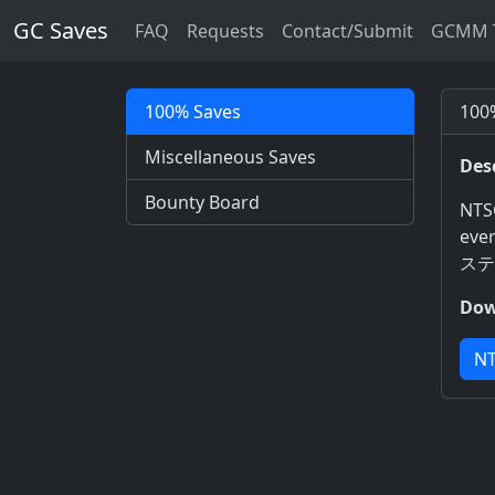
GC Saves
FAQ
Requests
Contact/Submit
GCMM T
100% Saves
100%
Miscellaneous Saves
Des
Bounty Board
NTSC
eve
ステ
Dow
NT